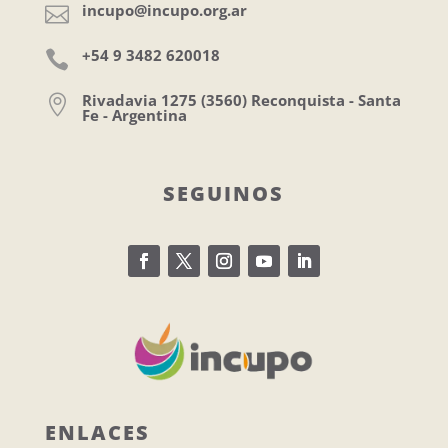
incupo@incupo.org.ar

+54 9 3482 620018

Rivadavia 1275 (3560) Reconquista - Santa

Fe - Argentina
SEGUINOS
ENLACES