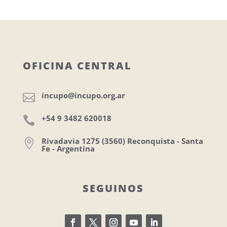
OFICINA CENTRAL
incupo@incupo.org.ar

+54 9 3482 620018

Rivadavia 1275 (3560) Reconquista - Santa

Fe - Argentina
SEGUINOS