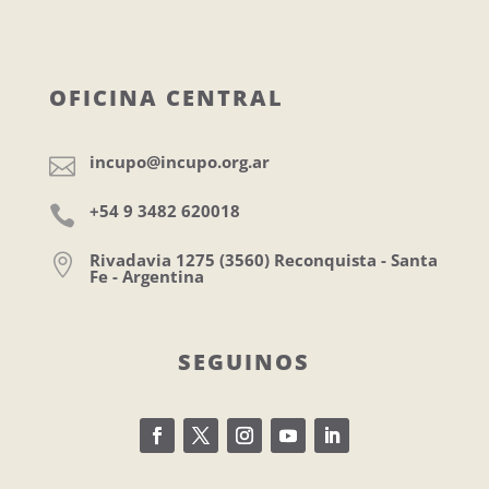
OFICINA CENTRAL
incupo@incupo.org.ar

+54 9 3482 620018

Rivadavia 1275 (3560) Reconquista - Santa

Fe - Argentina
SEGUINOS