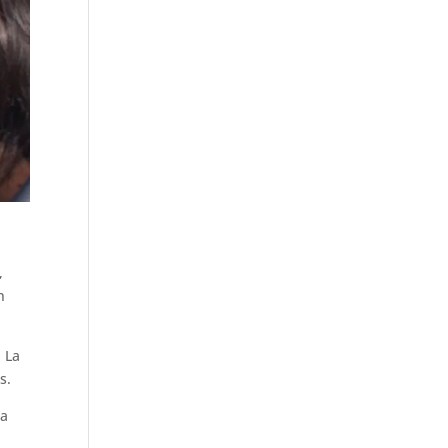
,
n
. La
s.
la