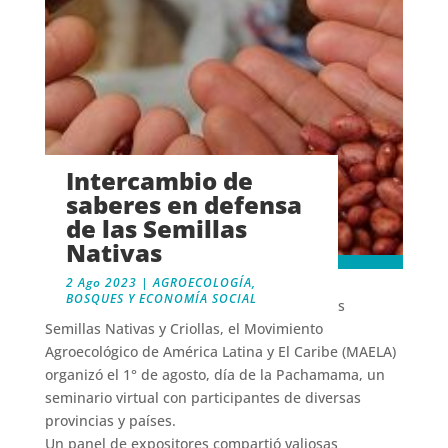
Intercambio de
saberes en defensa
de las Semillas
Nativas
2 Ago 2023
|
AGROECOLOGÍA,
BOSQUES Y ECONOMÍA SOCIAL
En el marco de la Semana Continental de las
Semillas Nativas y Criollas, el Movimiento
Agroecológico de América Latina y El Caribe (MAELA)
organizó el 1° de agosto, día de la Pachamama, un
seminario virtual con participantes de diversas
provincias y países.
Un panel de expositores compartió valiosas