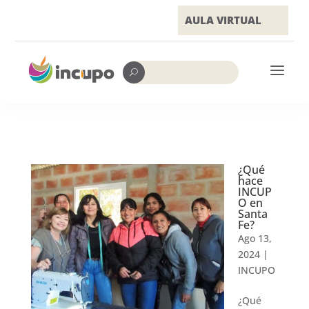
AULA VIRTUAL
a
U
¿Qué
hace
INCUP
O en
Santa
Fe?
Ago 13,
2024
|
INCUPO
¿Qué