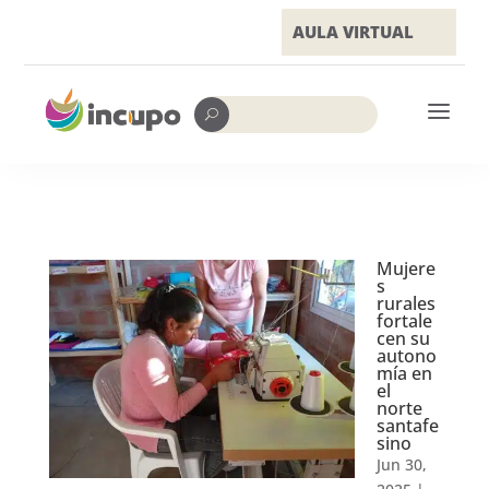
AULA VIRTUAL
a
U
Mujere
s
rurales
fortale
cen su
autono
mía en
el
norte
santafe
sino
Jun 30,