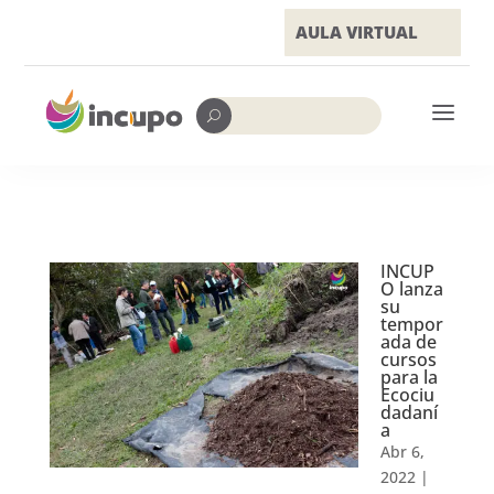
AULA VIRTUAL
a
U
INCUP
O lanza
su
tempor
ada de
cursos
para la
Ecociu
dadaní
a
Abr 6,
2022
|