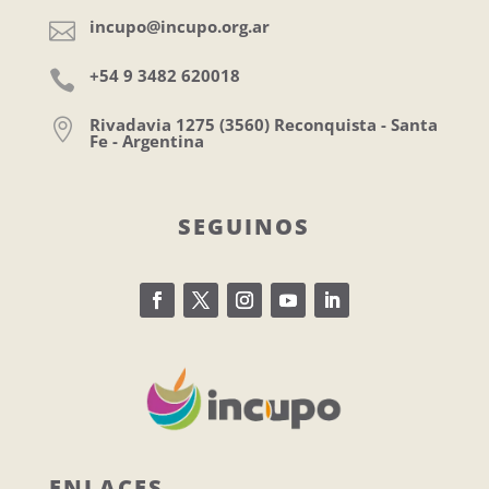
incupo@incupo.org.ar

+54 9 3482 620018

Rivadavia 1275 (3560) Reconquista - Santa

Fe - Argentina
SEGUINOS
ENLACES