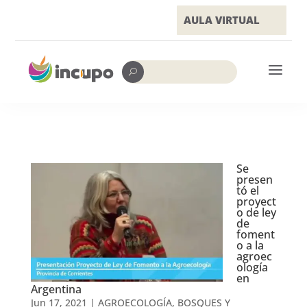
AULA VIRTUAL
a
U
Se
presen
tó el
proyect
o de ley
de
foment
o a la
agroec
ología
en
Argentina
Jun 17, 2021
|
AGROECOLOGÍA, BOSQUES Y