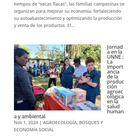
tiempos de “vacas flacas”, las familias campesinas se
organizan para mejorar su economía, fortaleciendo
su autoabastecimiento y optimizando la producción
y venta de los productos. El...
Jornad
a en la
UNNE :
La
import
ancia
de la
produc
ción
agroec
ológica
en la
salud
human
a y ambiental
Nov 1, 2024
|
AGROECOLOGÍA, BOSQUES Y
ECONOMÍA SOCIAL