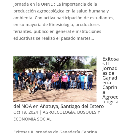
Jornada en la UNNE : La importancia de la
producción agroecológica en la salud humana y
ambiental Con activa participación de estudiantes,
en su mayoría de Kinesiología, productores
feriantes, público en general e instituciones
educativas se realizó el pasado martes...
Exitosa
s II
Jornad
as de
Ganad
ería
Caprin
a
Agroec
ológica
del NOA en Añatuya, Santiago del Estero
Oct 19, 2024
|
AGROECOLOGÍA, BOSQUES Y
ECONOMÍA SOCIAL
Exitosas II Jornadas de Ganadería Caprina