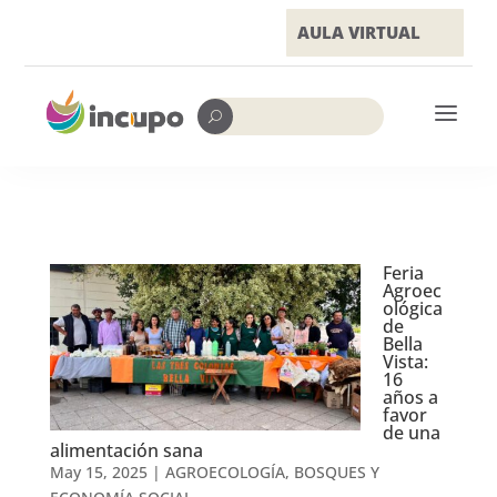
AULA VIRTUAL
a
U
Feria
Agroec
ológica
de
Bella
Vista:
16
años a
favor
de una
alimentación sana
May 15, 2025
|
AGROECOLOGÍA, BOSQUES Y