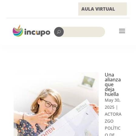
AULA VIRTUAL
a
U
Una
alianza
que
deja
huella
May 30,
2025
|
ACTORA
ZGO
POLÍTIC
O DE